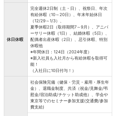
完全週休2日制（土・日）、祝祭日、年次
有給休暇（10～20日）、年末年始休日
（12/29～1/3）、
夏季休暇2日（取得期間7～9月）、アニバ
ーサリー休暇（1日）、結婚休暇（5日）、
休日休暇
配偶者出産休暇（2日）、忌引休暇、特別
休暇他
※年間休日：124日（2024年度）
※新入社員も入社月から有給休暇を取得可
能！
（入社日に10日付与！）
社会保険完備（健保・労災・雇用・厚生年
金）、退職金制度、共済（祝金/見舞金/弔
慰金/宿泊助成/チケット助成他）、学会や
東京等でのセミナー参加支援(交通費/参加
費支給)