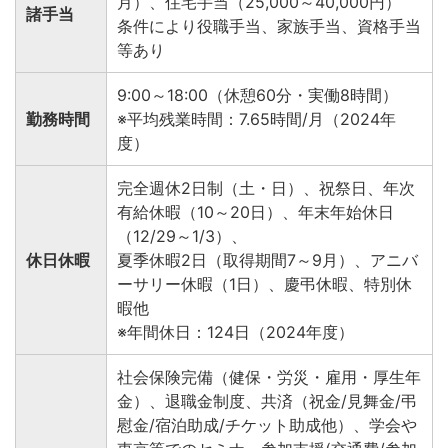
月）、住宅手当（25,000～40,000円）
諸手当
条件により役職手当、家族手当、資格手当
等あり
9:00～18:00（休憩60分・実働8時間）
勤務時間
※平均残業時間：7.65時間/月（2024年
度）
完全週休2日制（土・日）、祝祭日、年次
有給休暇（10～20日）、年末年始休日
（12/29～1/3）、
休日休暇
夏季休暇2日（取得期間7～9月）、アニバ
ーサリー休暇（1日）、慶弔休暇、特別休
暇他
※年間休日：124日（2024年度）
社会保険完備（健保・労災・雇用・厚生年
金）、退職金制度、共済（祝金/見舞金/弔
慰金/宿泊助成/チケット助成他）、学会や